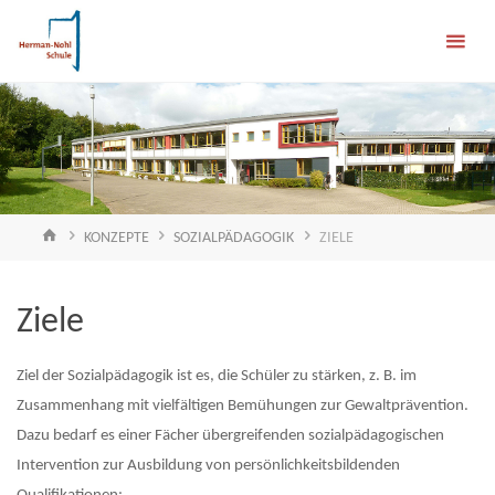
Skip
Herman-
to
content
Nohl-
Schule
FÖRDERSCHULE
EMOTIONALE &
SOZIALE
ENTWICKLUNG
HOME
KONZEPTE
SOZIALPÄDAGOGIK
ZIELE
Ziele
Ziel der Sozialpädagogik ist es, die Schüler zu stärken, z. B. im
Zusammenhang mit vielfältigen Bemühungen zur Gewaltprävention.
Dazu bedarf es einer Fächer übergreifenden sozialpädagogischen
Intervention zur Ausbildung von persönlichkeitsbildenden