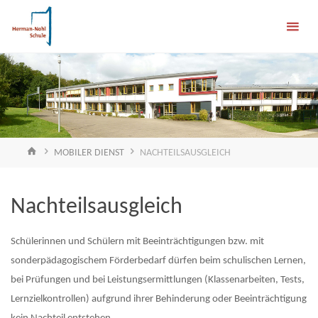
Skip
Herman-
to
content
Nohl-
Schule
FÖRDERSCHULE
EMOTIONALE &
SOZIALE
ENTWICKLUNG
HOME
MOBILER DIENST
NACHTEILSAUSGLEICH
Nachteilsausgleich
Schülerinnen und Schülern mit Beeinträchtigungen bzw. mit
sonderpädagogischem Förderbedarf dürfen beim schulischen Lernen,
bei Prüfungen und bei Leistungsermittlungen (Klassenarbeiten, Tests,
Lernzielkontrollen) aufgrund ihrer Behinderung oder Beeinträchtigung