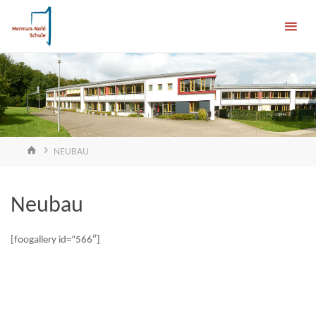
Skip
Herman-
to
content
Nohl-
Schule
FÖRDERSCHULE
EMOTIONALE &
SOZIALE
ENTWICKLUNG
HOME
NEUBAU
Neubau
[foogallery id=“566″]