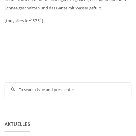
Deckel von leeren Marmeladengläsern geklebt, aus Bürstenborsten
Schnee geschnitten und das Ganze mit Wasser gefüllt.
[foogallery id=“575″]
Se
Search
fo
AKTUELLES