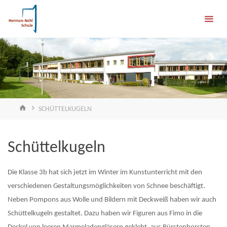
Skip
Herman-
to
content
Nohl-
Schule
FÖRDERSCHULE
EMOTIONALE &
SOZIALE
ENTWICKLUNG
HOME
SCHÜTTELKUGELN
Schüttelkugeln
Die Klasse 3b hat sich jetzt im Winter im Kunstunterricht mit den
verschiedenen Gestaltungsmöglichkeiten von Schnee beschäftigt.
Neben Pompons aus Wolle und Bildern mit Deckweiß haben wir auch
Schüttelkugeln gestaltet. Dazu haben wir Figuren aus Fimo in die